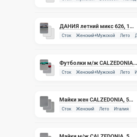
ДАНИЯ летний микс 626, 1
лот
Сток
Женский+Мужской
Лето
Футболки м/ж CALZEDONIA,
2 лота
Сток
Женский+Мужской
Лето
Майки жен CALZEDONIA, 5
лотов
Сток
Женский
Лето
Италия
Майки м/ж CALZEDONIA, 5