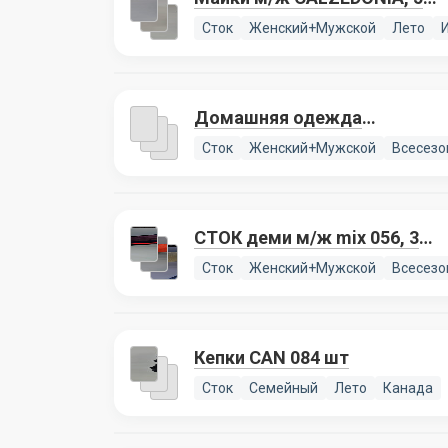
лотов
Сток
Женский+Мужской
Лето
Домашняя одежда
CALZEDONIA
Сток
Женский+Мужской
Всесезо
СТОК деми м/ж mix 056, 3
лота
Сток
Женский+Мужской
Всесезо
Кепки CAN 084 шт
Сток
Семейный
Лето
Канада