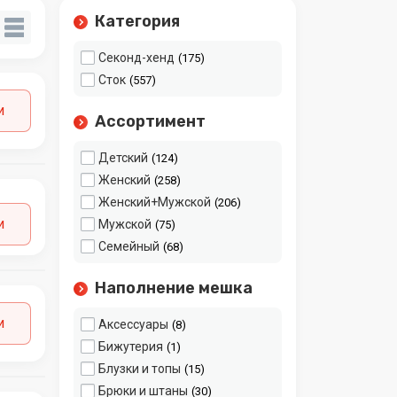
Категория
Секонд-хенд
175
Сток
557
и
Ассортимент
Детский
124
Женский
258
Женский+Мужской
206
и
Мужской
75
Семейный
68
Наполнение мешка
и
Аксессуары
8
Бижутерия
1
Блузки и топы
15
Брюки и штаны
30