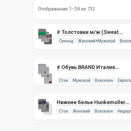
Отображение 1–24 из 732
# Толстовки м/ж (Sweat
Tops), 5 лотов
Секонд
Женский+Мужской
Всес
# Обувь BRAND Италия
мужская 076, 5 лотов
Сток
Мужской
Всесезон
Европ
Нижнее белье Hunkemoller
076, 2 лота
Сток
Женский
Всесезон
Нидер