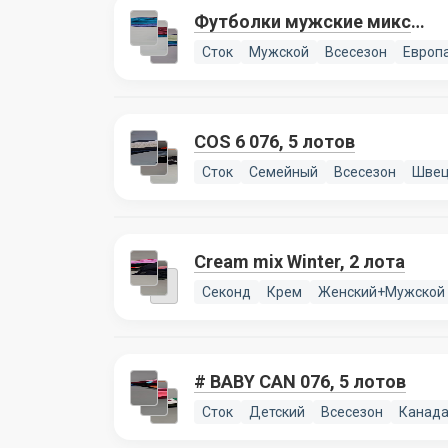
Футболки мужские микс
076, 4 лота
Сток
Мужской
Всесезон
Европ
COS 6 076, 5 лотов
Сток
Семейный
Всесезон
Швец
Cream mix Winter, 2 лота
Секонд
Крем
Женский+Мужской
# BABY CAN 076, 5 лотов
Сток
Детский
Всесезон
Канад