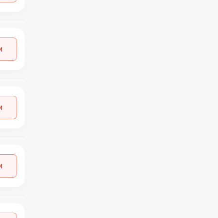
C&A
29
C&C
1
CALVIN KLEIN
1
CALZEDONIA
11
и
CARMACOMA
1
CECIL
1
CHANTELLE
1
CIRCUS
3
COS
1
и
CUBUS
1
DEFACTO
1
DESIGUAL
1
DISCOUNT
15
DK COMPANY
7
и
DYRBERG
1
FILA
1
FRANSA
1
GAS
1