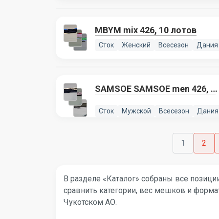
MBYM mix 426, 10 лотов
Сток
Женский
Всесезон
Дания
SAMSOE SAMSOE men 426, 4
лота
Сток
Мужской
Всесезон
Дания
1
2
В разделе «Каталог» собраны все позиции
сравнить категории, вес мешков и формат
Чукотском АО.