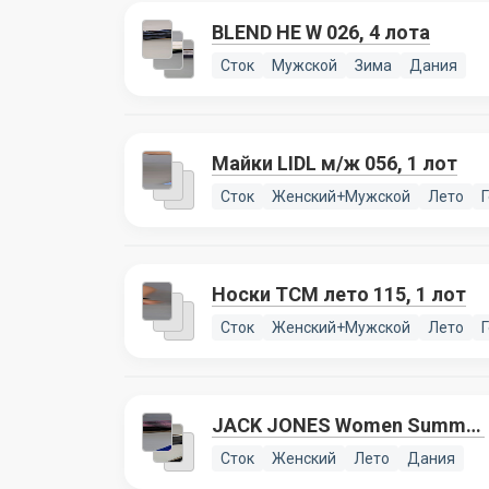
BLEND HE W 026, 4 лота
Сток
Мужской
Зима
Дания
Майки LIDL м/ж 056, 1 лот
Сток
Женский+Мужской
Лето
Носки TCM лето 115, 1 лот
Сток
Женский+Мужской
Лето
JACK JONES Women Summer
mix 075, 2 лота
Сток
Женский
Лето
Дания