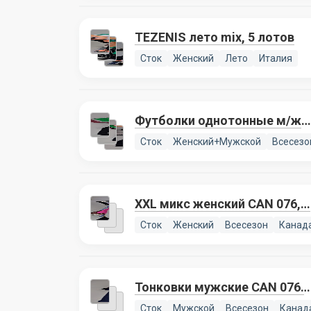
TEZENIS лето mix, 5 лотов
Сток
Женский
Лето
Италия
Футболки однотонные м/ж
CAN 076, 5 лотов
Сток
Женский+Мужской
Всесезо
XXL микс женский CAN 076, 1
лот
Сток
Женский
Всесезон
Канад
Тонковки мужские CAN 076,
1 лот
Сток
Мужской
Всесезон
Канад