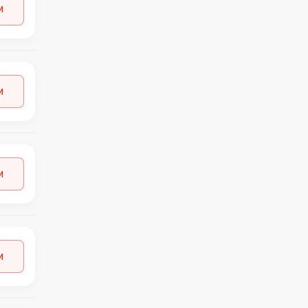
GEORGE
и
1
GERRY WEBER
2
GESTUZ
1
H&M
9
HOLLISTER
1
и
HOMAGE
1
HUMMEL
2
HUNKEMOLLER
1
ICHI
3
INDICODE
1
и
JACK&JONES
13
JDY
1
JJXX
1
LEE
1
LEVI'S
2
и
LIDL
35
LPP
2
MAMA LICIOUS
1