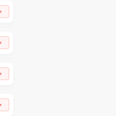
MASAI
1
MILL STUDIO
22
и
MISSGUIDED
1
MONKI
1
MOSS COPENHAGEN
5
MSCH COPENHAGEN
1
MUSTANG
и
1
NEW ERA
1
NEXT
9
NIKE
4
NOISY MAY
2
и
NORDSTROM
4
NUMPH
1
ONLY
6
ORIGINAL MARINES
1
OTHER STORIES
1
и
OVS
3
PIECES
2