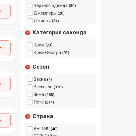
Верхняя одежда
30
и
Джемперы
20
Джинсы
24
Домашние
19
Категория секонда
принадлежности
Домашняя одежда
11
Крем
23
и
Дубленки
3
Крем+Экстра
93
Жакеты, пиджаки,
11
кардиганы
Сезон
Карнавальные костюмы
2
Кепки
Весна
2
4
и
Комбинезоны
Всесезон
7
328
Костюмы
Зима
1
185
Куртки, ветровки
Лето
20
214
Леггинсы, лосины,
16
Страна
колготки
и
Микс
209
АНГЛИЯ
40
Нижнее белье
20