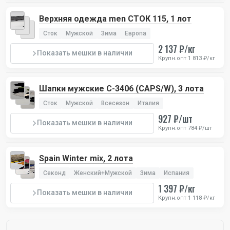
Верхняя одежда men СТОК 115, 1 лот
Сток
Мужской
Зима
Европа
2 137 ₽/кг
Показать мешки в наличии
Крупн.опт 1 813 ₽/кг
Шапки мужские C-3406 (CAPS/W), 3 лота
Сток
Мужской
Всесезон
Италия
927 ₽/шт
Показать мешки в наличии
Крупн.опт 784 ₽/шт
Spain Winter mix, 2 лота
Секонд
Женский+Мужской
Зима
Испания
1 397 ₽/кг
Показать мешки в наличии
Крупн.опт 1 118 ₽/кг