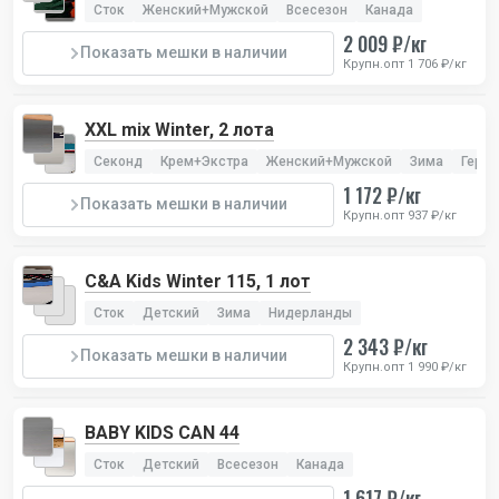
Сток
Женский+Мужской
Всесезон
Канада
2 009 ₽/кг
Показать мешки в наличии
Крупн.опт 1 706 ₽/кг
XXL mix Winter, 2 лота
Секонд
Крем+Экстра
Женский+Мужской
Зима
Герм
1 172 ₽/кг
Показать мешки в наличии
Крупн.опт 937 ₽/кг
C&A Kids Winter 115, 1 лот
Сток
Детский
Зима
Нидерланды
2 343 ₽/кг
Показать мешки в наличии
Крупн.опт 1 990 ₽/кг
BABY KIDS CAN 44
Сток
Детский
Всесезон
Канада
1 617 ₽/кг