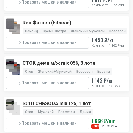
Показать мешки в наличии
Крупн.опт 1 372 ₽/кг
Rec Фитнес (Fitness)
Секонд
Крем+Экстра
Женский+Мужской
Всесезон
И
1 453 ₽/кг
Показать мешки в наличии
Крупн.опт 1 162 ₽/кг
СТОК деми м/ж mix 056, 3 лота
Сток
Женский+Мужской
Всесезон
Европа
1 142 ₽/кг
Показать мешки в наличии
Крупн.опт 971 ₽/кг
SCOTCH&SODA mix 125, 1 лот
Сток
Мужской
Всесезон
Дания
1 666 ₽/шт
Показать мешки в наличии
2 303 ₽/шт
-28%