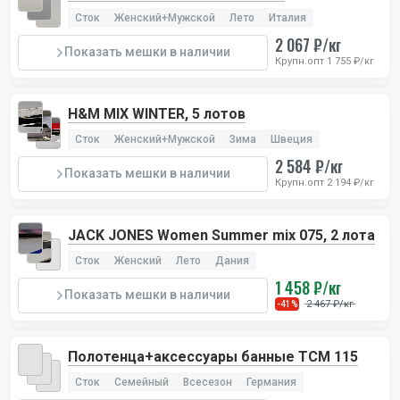
Сток
Женский+Мужской
Лето
Италия
2 067 ₽/кг
Показать мешки в наличии
Крупн.опт 1 755 ₽/кг
H&M MIX WINTER, 5 лотов
Сток
Женский+Мужской
Зима
Швеция
2 584 ₽/кг
Показать мешки в наличии
Крупн.опт 2 194 ₽/кг
JACK JONES Women Summer mix 075, 2 лота
Сток
Женский
Лето
Дания
1 458 ₽/кг
Показать мешки в наличии
2 467 ₽/кг
-41%
Полотенца+аксессуары банные TCM 115
Сток
Семейный
Всесезон
Германия