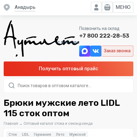
Анадырь
МЕНЮ
Позвонить на склад
+7 800 222-28-53
C 1995 ГОДА
Заказ звонка
Получить оптовый прайс
Поиск
товаров
Брюки мужские лето LIDL
115 сток оптом
Главная
→
Оптовый каталог стока и секонд-хенда
Сток
LIDL
Германия
Лето
Мужской