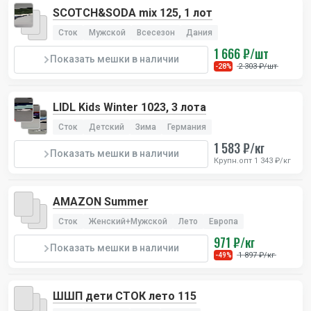
SCOTCH&SODA mix 125, 1 лот
Сток
Мужской
Всесезон
Дания
1 666 ₽/шт
Показать мешки в наличии
2 303 ₽/шт
-28%
LIDL Kids Winter 1023, 3 лота
Сток
Детский
Зима
Германия
1 583 ₽/кг
Показать мешки в наличии
Крупн.опт 1 343 ₽/кг
AMAZON Summer
Сток
Женский+Мужской
Лето
Европа
971 ₽/кг
Показать мешки в наличии
1 897 ₽/кг
-49%
ШШП дети СТОК лето 115