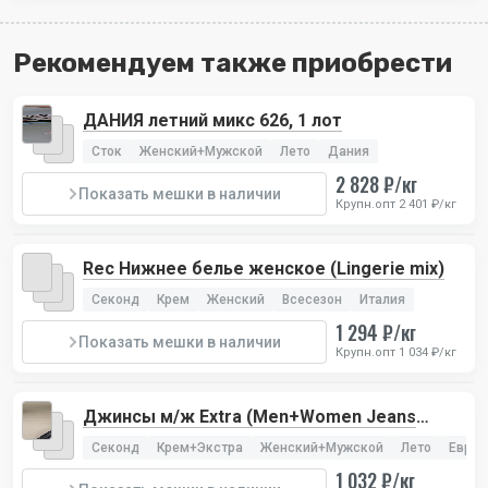
Рекомендуем также приобрести
ДАНИЯ летний микс 626, 1 лот
Сток
Женский+Мужской
Лето
Дания
2 828 ₽/кг
Показать мешки в наличии
Крупн.опт 2 401 ₽/кг
Rec Нижнее белье женское (Lingerie mix)
Секонд
Крем
Женский
Всесезон
Италия
1 294 ₽/кг
Показать мешки в наличии
Крупн.опт 1 034 ₽/кг
Джинсы м/ж Extra (Men+Women Jeans
Extra), 1 лот
Секонд
Крем+Экстра
Женский+Мужской
Лето
Европ
1 032 ₽/кг