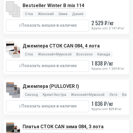
Bestseller Winter В mix 114
Сток
Женский
Зима
Дания
2 529 ₽/кг
Показать мешки в наличии
Крупн.опт 2 147 ₽/кг
Джемпера СТОК CAN 084, 4 лота
Сток
Женский+Мужской
Всесезон
Канада
1 838 ₽/кг
Показать мешки в наличии
Крупн.опт 1 559 ₽/кг
Джемпера (PULLOVER I)
Секонд
Крем+Экстра
Женский+Мужской
Лето
Бельг
1 036 ₽/кг
Показать мешки в наличии
Крупн.опт 829 ₽/кг
Платья СТОК CAN зима 084, 3 лота