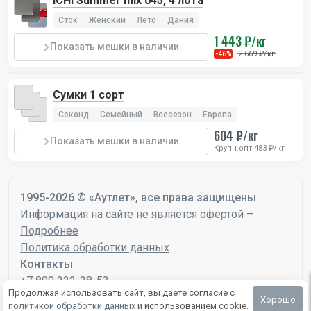
ICHI Summer mix 045, 4 лота
Сток
Женский
Лето
Дания
1 443 ₽/кг
Показать мешки в наличии
2 669 ₽/кг
-46%
Сумки 1 сорт
Секонд
Семейный
Всесезон
Европа
604 ₽/кг
Показать мешки в наличии
Крупн.опт 483 ₽/кг
1995-2026 © «Аутлет», все права защищены
Информация на сайте не является офертой –
Подробнее
Политика обработки данных
Контакты
+7 800 222-28-53
Продолжая использовать сайт, вы даете согласие с
mail@autlet.ru
Хорошо
политикой обработки данных
и использованием cookie.