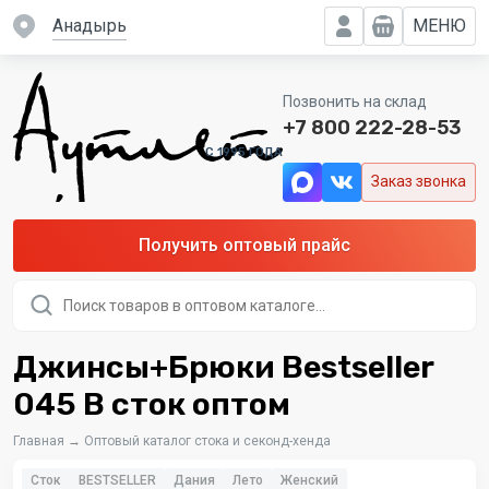
Анадырь
МЕНЮ
Позвонить на склад
+7 800 222-28-53
C 1995 ГОДА
Заказ звонка
Получить оптовый прайс
Поиск
товаров
Джинсы+Брюки Bestseller
045 B сток оптом
Главная
→
Оптовый каталог стока и секонд-хенда
Сток
BESTSELLER
Дания
Лето
Женский