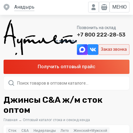
Анадырь
МЕНЮ
Позвонить на склад
+7 800 222-28-53
C 1995 ГОДА
Заказ звонка
Получить оптовый прайс
Поиск
товаров
Джинсы C&A ж/м сток
оптом
Главная
→
Оптовый каталог стока и секонд-хенда
Сток
C&A
Нидерланды
Лето
Женский+Мужской