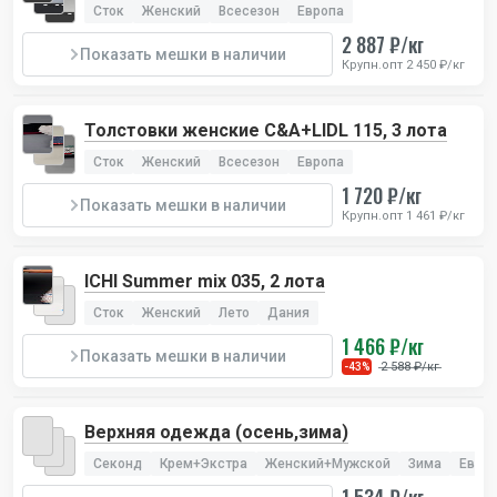
лотов
Сток
Женский
Всесезон
Европа
2 887 ₽/кг
Показать мешки в наличии
Крупн.опт 2 450 ₽/кг
Толстовки женские C&A+LIDL 115, 3 лота
Сток
Женский
Всесезон
Европа
1 720 ₽/кг
Показать мешки в наличии
Крупн.опт 1 461 ₽/кг
ICHI Summer mix 035, 2 лота
Сток
Женский
Лето
Дания
1 466 ₽/кг
Показать мешки в наличии
2 588 ₽/кг
-43%
Верхняя одежда (осень,зима)
Секонд
Крем+Экстра
Женский+Мужской
Зима
Евро