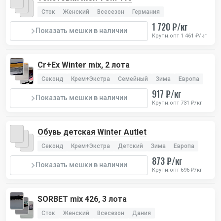
Сток
Женский
Всесезон
Германия
1 720 ₽/кг
Показать мешки в наличии
Крупн.опт 1 461 ₽/кг
Cr+Ex Winter mix, 2 лота
Секонд
Крем+Экстра
Семейный
Зима
Европа
917 ₽/кг
Показать мешки в наличии
Крупн.опт 731 ₽/кг
Обувь детская Winter Autlet
Секонд
Крем+Экстра
Детский
Зима
Европа
873 ₽/кг
Показать мешки в наличии
Крупн.опт 696 ₽/кг
SORBET mix 426, 3 лота
Сток
Женский
Всесезон
Дания