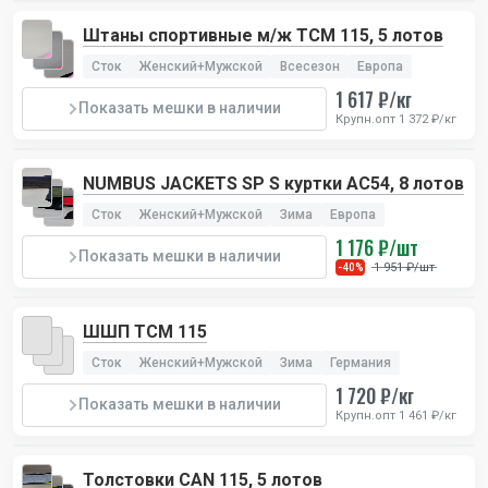
Штаны спортивные м/ж TCM 115, 5 лотов
Сток
Женский+Мужской
Всесезон
Европа
1 617 ₽/кг
Показать мешки в наличии
Крупн.опт 1 372 ₽/кг
NUMBUS JACKETS SP S куртки AC54, 8 лотов
Сток
Женский+Мужской
Зима
Европа
1 176 ₽/шт
Показать мешки в наличии
1 951 ₽/шт
-40%
ШШП TCM 115
Сток
Женский+Мужской
Зима
Германия
1 720 ₽/кг
Показать мешки в наличии
Крупн.опт 1 461 ₽/кг
Толстовки CAN 115, 5 лотов