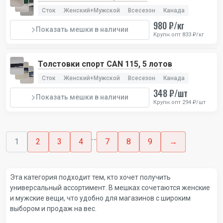
Сток
Женский+Мужской
Всесезон
Канада
980 ₽/кг
Показать мешки в наличии
Крупн.опт 833 ₽/кг
Толстовки спорт CAN 115, 5 лотов
Сток
Женский+Мужской
Всесезон
Канада
348 ₽/шт
Показать мешки в наличии
Крупн.опт 294 ₽/шт
…
1
2
3
4
7
8
9
→
Эта категория подходит тем, кто хочет получить
универсальный ассортимент. В мешках сочетаются женские
и мужские вещи, что удобно для магазинов с широким
выбором и продаж на вес.