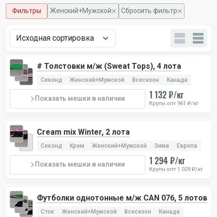
Фильтры
Женский+Мужской
Сбросить фильтр
# Толстовки м/ж (Sweat Tops), 4 лота
Секонд
Женский+Мужской
Всесезон
Канада
1 132 ₽/кг
Показать мешки в наличии
Крупн.опт 961 ₽/кг
Cream mix Winter, 2 лота
Секонд
Крем
Женский+Мужской
Зима
Европа
1 294 ₽/кг
Показать мешки в наличии
Крупн.опт 1 029 ₽/кг
Футболки однотонные м/ж CAN 076, 5 лотов
Сток
Женский+Мужской
Всесезон
Канада