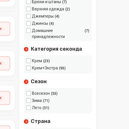
Брюки и штаны
7
Верхняя одежда
2
Джемперы
4
Джинсы
4
и
Домашние
7
принадлежности
Домашняя одежда
2
Категория секонда
Дубленки
3
Жакеты, пиджаки,
2
Крем
23
и
кардиганы
Крем+Экстра
93
Комбинезоны
2
Куртки, ветровки
13
Сезон
Леггинсы, лосины,
3
колготки
Всесезон
53
и
Микс
41
Зима
71
Нижнее белье
4
Лето
51
Обувь
13
Страна
Пальто и плащи
1
Платья
5