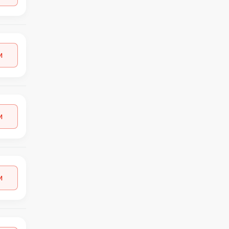
и
и
и