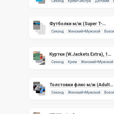
Секонд
Крем+Экстра
Детский
EXTRA), 2 лота
Футболки м/ж (Super T-
Shirts Printed), 1 лот
Секонд
Женский+Мужской
Всес
Куртки (W.Jackets Extra), 1
лот
Секонд
Крем
Женский+Мужской
Толстовки флис м/ж (Adult
Fleece Tops Pr/Lux), 2 лота
Секонд
Женский+Мужской
Всес