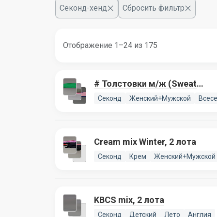
Секонд-хенд
Сбросить фильтр
Отображение 1–24 из 175
# Толстовки м/ж (Sweat
Tops), 4 лота
Секонд
Женский+Мужской
Всес
Cream mix Winter, 2 лота
Секонд
Крем
Женский+Мужской
KBCS mix, 2 лота
Секонд
Детский
Лето
Англия