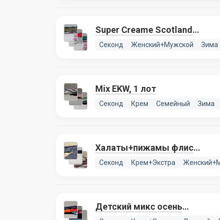
Super Creame Scotland
Winter mix, 1 лот
Секонд
Женский+Мужской
Зима
Mix EKW, 1 лот
Секонд
Крем
Семейный
Зима
Халаты+пижамы флис
Англия (SLEEPWEAR
Секонд
Крем+Экстра
Женский+
PREMIUM), 1 лот
Детский микс осень
Extra+Cream (CHILD AUTUMN