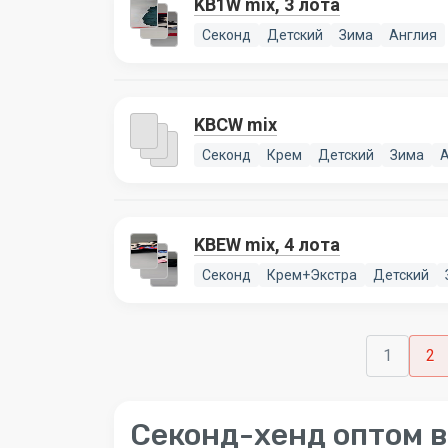
KB1W mix, 3 лота
Секонд
Детский
Зима
Англия
KBCW mix
Секонд
Крем
Детский
Зима
А
KBEW mix, 4 лота
Секонд
Крем+Экстра
Детский
1
2
Секонд-хенд оптом в