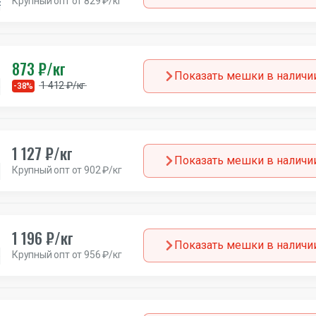
Крупный опт от 829 ₽/кг
Всесезон
Англия
873 ₽/кг
Показать мешки в наличи
1 412 ₽/кг
езон
-38%
Канада
1 127 ₽/кг
Показать мешки в наличи
Крупный опт от 902 ₽/кг
Зима
Канада
1 196 ₽/кг
Показать мешки в наличи
Крупный опт от 956 ₽/кг
езон
Канада