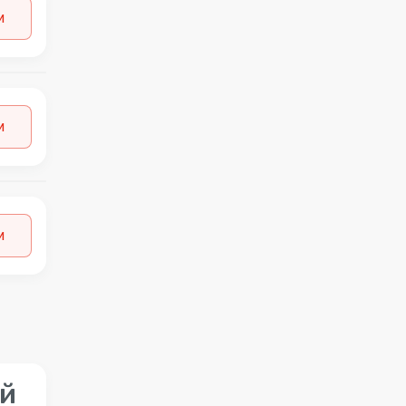
и
и
и
ой