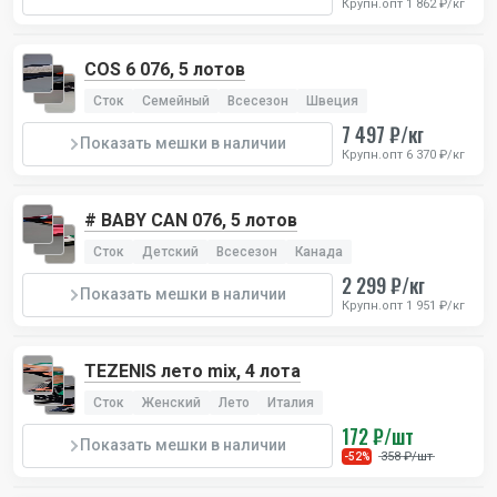
Крупн.опт 1 862 ₽/кг
COS 6 076, 5 лотов
Сток
Семейный
Всесезон
Швеция
7 497 ₽/кг
Показать мешки в наличии
Крупн.опт 6 370 ₽/кг
# BABY CAN 076, 5 лотов
Сток
Детский
Всесезон
Канада
2 299 ₽/кг
Показать мешки в наличии
Крупн.опт 1 951 ₽/кг
TEZENIS лето mix, 4 лота
Сток
Женский
Лето
Италия
172 ₽/шт
Показать мешки в наличии
358 ₽/шт
-52%