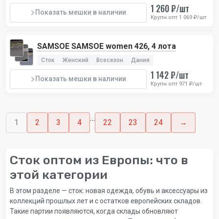
1 260 ₽/шт
Показать мешки в наличии
Крупн.опт 1 069 ₽/шт
SAMSOE SAMSOE women 426, 4 лота
Сток
Женский
Всесезон
Дания
1 142 ₽/шт
Показать мешки в наличии
Крупн.опт 971 ₽/шт
…
1
2
3
4
22
23
24
→
Сток оптом из Европы: что в
этой категории
В этом разделе — сток: новая одежда, обувь и аксессуары из
коллекций прошлых лет и с остатков европейских складов.
Такие партии появляются, когда склады обновляют