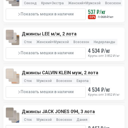
Секонд
Крем+Экстра
Женский+Мужской
Всесезон
Г
537 ₽/кг
Показать мешки в наличии
1 068 ₽/кг
-50%
Джинсы LEE м/ж, 2 лота
Сток
Женский+Мужской
Всесезон
Нидерланды
4 534 ₽/кг
Показать мешки в наличии
Крупн.опт 3 852 ₽/кг
Джинсы CALVIN KLEIN муж, 2 лота
Сток
Мужской
Всесезон
Европа
4 534 ₽/кг
Показать мешки в наличии
Крупн.опт 3 852 ₽/кг
Джинсы JACK JONES 094, 3 лота
Сток
Мужской
Всесезон
Дания