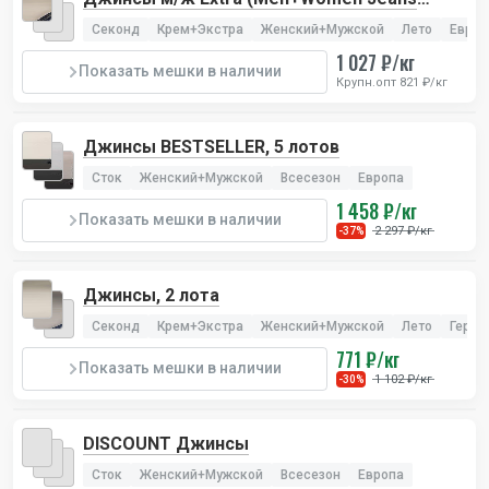
Extra), 1 лот
Секонд
Крем+Экстра
Женский+Мужской
Лето
Европ
1 027 ₽/кг
Показать мешки в наличии
Крупн.опт 821 ₽/кг
Джинсы BESTSELLER, 5 лотов
Сток
Женский+Мужской
Всесезон
Европа
1 458 ₽/кг
Показать мешки в наличии
2 297 ₽/кг
-37%
Джинсы, 2 лота
Секонд
Крем+Экстра
Женский+Мужской
Лето
Герма
771 ₽/кг
Показать мешки в наличии
1 102 ₽/кг
-30%
DISCOUNT Джинсы
Сток
Женский+Мужской
Всесезон
Европа