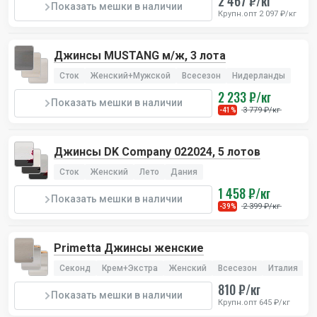
2 467 ₽/кг
Показать мешки в наличии
Крупн.опт 2 097 ₽/кг
Джинсы MUSTANG м/ж, 3 лота
Сток
Женский+Мужской
Всесезон
Нидерланды
2 233 ₽/кг
Показать мешки в наличии
3 779 ₽/кг
-41%
Джинсы DK Company 022024, 5 лотов
Сток
Женский
Лето
Дания
1 458 ₽/кг
Показать мешки в наличии
2 399 ₽/кг
-39%
Primetta Джинсы женские
Секонд
Крем+Экстра
Женский
Всесезон
Италия
810 ₽/кг
Показать мешки в наличии
Крупн.опт 645 ₽/кг