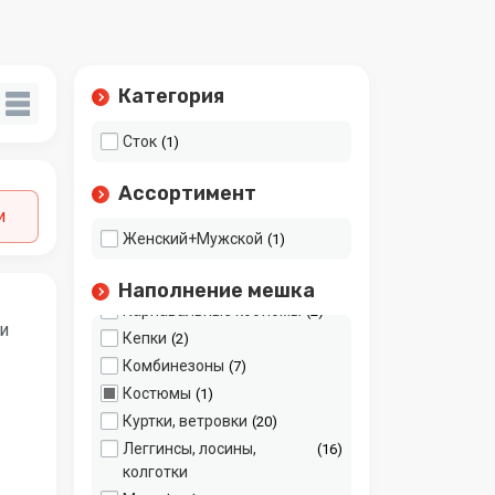
Блузки и топы
15
Брюки и штаны
30
Верхняя одежда
30
Категория
Джемперы
20
Джинсы
24
Сток
1
Домашние
19
принадлежности
Ассортимент
Домашняя одежда
11
и
Дубленки
3
Женский+Мужской
1
Жакеты, пиджаки,
11
кардиганы
Наполнение мешка
Карнавальные костюмы
2
и
Кепки
2
Комбинезоны
7
Костюмы
1
Куртки, ветровки
20
Леггинсы, лосины,
16
колготки