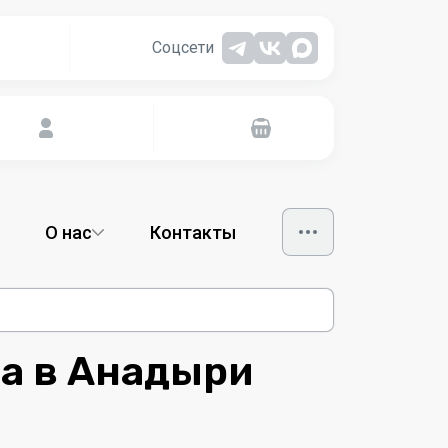
Соцсети
О нас
Контакты
да в Анадыри
Аксессуары
8
Бижутерия
1