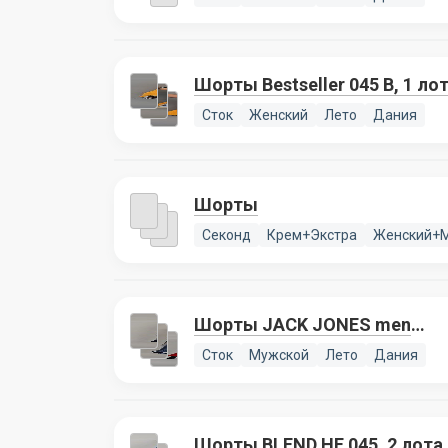
Шорты Bestseller 045 B, 1 ло
Сток
Женский
Лето
Дания
Шорты
Секонд
Крем+Экстра
Женский+
Шорты JACK JONES men
045, 5 лотов
Сток
Мужской
Лето
Дания
Шорты BLEND HE 045, 2 лота