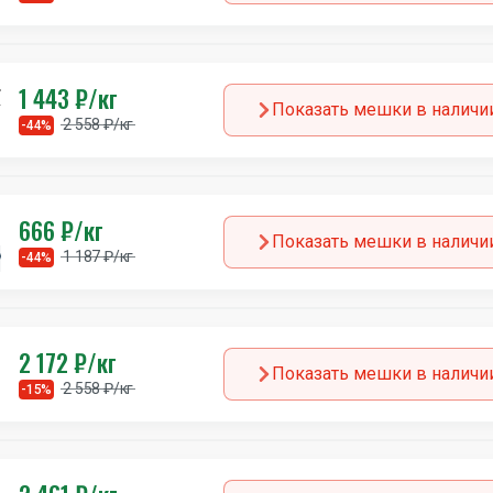
1 443 ₽/кг
т
Показать мешки в наличи
2 558 ₽/кг
-44%
666 ₽/кг
Показать мешки в наличи
1 187 ₽/кг
Мужской
-44%
Лето
Германия
2 172 ₽/кг
Показать мешки в наличи
2 558 ₽/кг
-15%