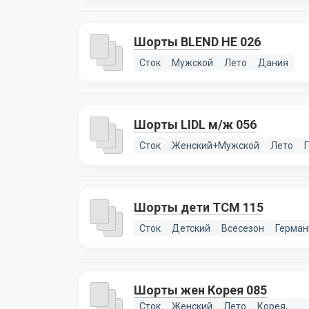
Шорты BLEND HE 026
Сток
Мужской
Лето
Дания
Шорты LIDL м/ж 056
Сток
Женский+Мужской
Лето
Шорты дети TCM 115
Сток
Детский
Всесезон
Герман
Шорты жен Корея 085
Сток
Женский
Лето
Корея,