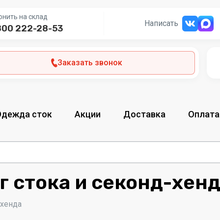
онить на склад
Написать
800 222-28-53
Заказать звонок
Одежда сток
Акции
Доставка
Оплата
г стока и секонд-хен
-хенда