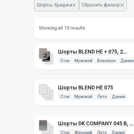
Шорты, бриджи
Сбросить фильтр
Showing all 19 results
Шорты BLEND HE + 075, 2
лота
Сток
Мужской
Всесезон
Дания
Шорты BLEND HE 075
Сток
Мужской
Лето
Дания
Шорты DK COMPANY 045 B, 1
лот
Сток
Женский
Лето
Дания