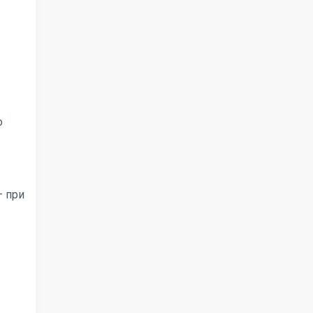
о
— при