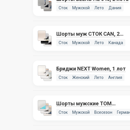
Сток
Мужской
Лето
Дания
Шорты муж СТОК CAN, 2
лота
Сток
Мужской
Лето
Канада
Бриджи NEXT Women, 1 лот
Сток
Женский
Лето
Англия
Шорты мужские TOM
TAILOR 124, 1 лот
Сток
Мужской
Всесезон
Герма