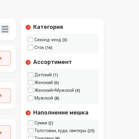
Кепки
2
Комбинезоны
7
Костюмы
1
Куртки, ветровки
21
Категория
Леггинсы, лосины,
16
колготки
Секонд-хенд
3
Микс
210
Сток
16
Нижнее белье
20
и
Носки
Ассортимент
12
Обувь
37
Детский
1
Пальто и плащи
3
Женский
6
Платья
25
Женский+Мужской
4
Пляжная одежда
17
и
Мужской
8
Рабочая одежда
1
Рубашки и поло
4
Наполнение мешка
Спортивная одежда
16
Сумки
2
Толстовки, худи, свитеры
25
и
Тонковки
8