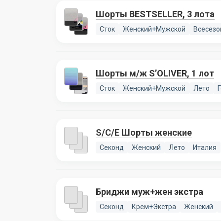
Шорты BESTSELLER, 3 лота
Сток
Женский+Мужской
Всесезо
Шорты м/ж S’OLIVER, 1 лот
Сток
Женский+Мужской
Лето
S/C/E Шорты женские
Секонд
Женский
Лето
Италия
Бриджи муж+жен экстра
Секонд
Крем+Экстра
Женский