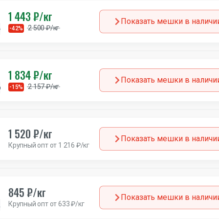
1 443 ₽/кг
Показать мешки в наличи
2 500 ₽/кг
н
-42%
Европа
1 834 ₽/кг
Показать мешки в наличи
2 157 ₽/кг
Германия
-15%
1 520 ₽/кг
Показать мешки в наличи
Крупный опт от 1 216 ₽/кг
845 ₽/кг
Показать мешки в наличи
Крупный опт от 633 ₽/кг
Лето
Европа