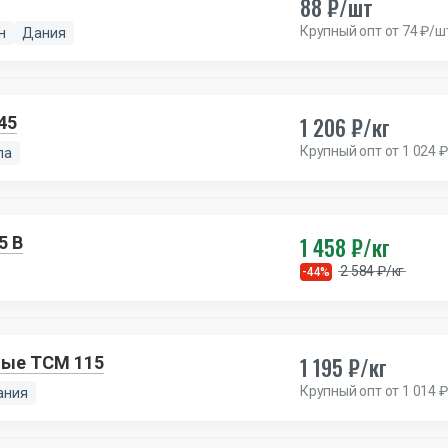
88 ₽/шт
Крупный опт от 74 ₽/ш
н
Дания
1 206 ₽/кг
45
Крупный опт от 1 024 ₽
па
1 458 ₽/кг
5 B
2 584 ₽/кг
-44%
1 195 ₽/кг
ные TCM 115
Крупный опт от 1 014 ₽
ания