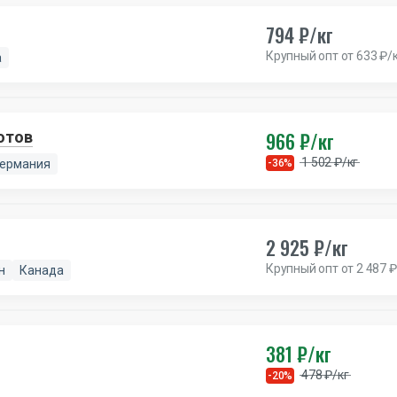
794 ₽/кг
Крупный опт от 633 ₽/
а
966 ₽/кг
отов
1 502 ₽/кг
Германия
-36%
2 925 ₽/кг
Крупный опт от 2 487 ₽
н
Канада
381 ₽/кг
478 ₽/кг
-20%