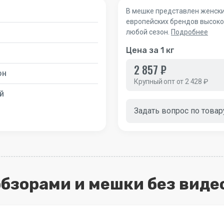
В мешке представлен женски
европейских брендов высоког
любой сезон.
Подробнее
Цена за 1 кг
2 857 ₽
он
Крупный опт от 2 428 ₽
й
Задать вопрос по товар
 обзорами и мешки без виде