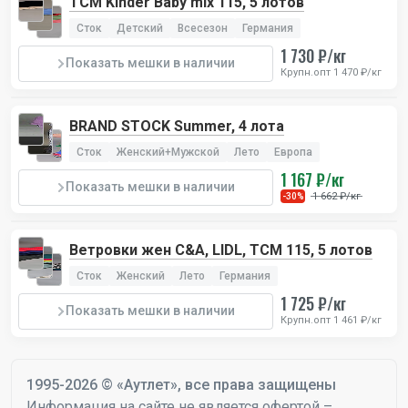
TCM Kinder Baby mix 115, 5 лотов
Сток
Детский
Всесезон
Германия
1 730 ₽/кг
Показать мешки в наличии
Крупн.опт 1 470 ₽/кг
BRAND STOCK Summer, 4 лота
Сток
Женский+Мужской
Лето
Европа
1 167 ₽/кг
Показать мешки в наличии
1 662 ₽/кг
-30%
Ветровки жен C&A, LIDL, TCM 115, 5 лотов
Сток
Женский
Лето
Германия
1 725 ₽/кг
Показать мешки в наличии
Крупн.опт 1 461 ₽/кг
1995-2026 © «Аутлет», все права защищены
Информация на сайте не является офертой –