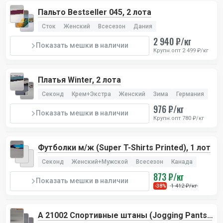
Пальто Bestseller 045, 2 лота
Сток
Женский
Всесезон
Дания
2 940 ₽/кг
Показать мешки в наличии
Крупн.опт 2 499 ₽/кг
Платья Winter, 2 лота
Секонд
Крем+Экстра
Женский
Зима
Германия
976 ₽/кг
Показать мешки в наличии
Крупн.опт 780 ₽/кг
Футболки м/ж (Super T-Shirts Printed), 1 лот
Секонд
Женский+Мужской
Всесезон
Канада
873 ₽/кг
Показать мешки в наличии
1 412 ₽/кг
-38%
А 21002 Спортивные штаны (Jogging Pants),