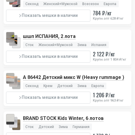
2 лота
Секонд
Женский+Мужской
Всесезон
Европа
784 ₽/кг
Показать мешки в наличии
Крупн.опт 628 ₽/кг
шшп ИСПАНИЯ, 2 лота
Сток
Женский+Мужской
Зима
Испания
2 122 ₽/кг
Показать мешки в наличии
Крупн.опт 1 804 ₽/кг
А 86442 Детский микс W (Heavy rummage )
Секонд
Крем
Детский
Зима
Европа
1 206 ₽/кг
Показать мешки в наличии
Крупн.опт 963 ₽/кг
BRAND STOCK Kids Winter, 6 лотов
Сток
Детский
Зима
Германия