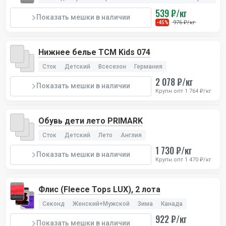
539 ₽/кг
Показать мешки в наличии
976 ₽/кг
-45%
Нижнее белье TCM Kids 074
Сток
Детский
Всесезон
Германия
2 078 ₽/кг
Показать мешки в наличии
Крупн.опт 1 764 ₽/кг
Обувь дети лето PRIMARK
Сток
Детский
Лето
Англия
1 730 ₽/кг
Показать мешки в наличии
Крупн.опт 1 470 ₽/кг
Флис (Fleece Tops LUX), 2 лота
Секонд
Женский+Мужской
Зима
Канада
922 ₽/кг
Показать мешки в наличии