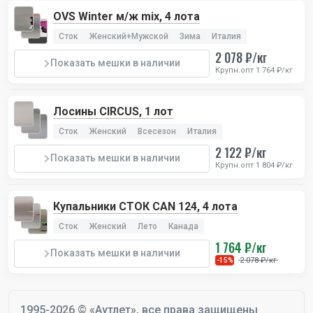
OVS Winter м/ж mix, 4 лота
Сток
Женский+Мужской
Зима
Италия
2 078 ₽/кг
Показать мешки в наличии
Крупн.опт 1 764 ₽/кг
Лосины CIRCUS, 1 лот
Сток
Женский
Всесезон
Италия
2 122 ₽/кг
Показать мешки в наличии
Крупн.опт 1 804 ₽/кг
Купальники СТОК CAN 124, 4 лота
Сток
Женский
Лето
Канада
1 764 ₽/кг
Показать мешки в наличии
2 078 ₽/кг
-15%
1995-2026 © «Аутлет», все права защищены