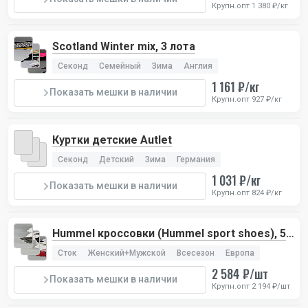
Крупн.опт 1 380 ₽/кг
Scotland Winter mix, 3 лота
Секонд
Семейный
Зима
Англия
1 161 ₽/кг
Показать мешки в наличии
Крупн.опт 927 ₽/кг
Куртки детские Autlet
Секонд
Детский
Зима
Германия
1 031 ₽/кг
Показать мешки в наличии
Крупн.опт 824 ₽/кг
Hummel кроссовки (Hummel sport shoes), 5
лотов
Сток
Женский+Мужской
Всесезон
Европа
2 584 ₽/шт
Показать мешки в наличии
Крупн.опт 2 194 ₽/шт