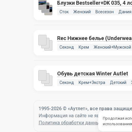
Блузки Bestseller+DK 035, 4 л
Сток
Женский
Всесезон
Дания
Rec Нижнее белье (Underwear 
Секонд
Крем
Женский+Мужской
Обувь детская Winter Autlet
Секонд
Крем+Экстра
Детский
1995-2026 © «Аутлет», все права защищ
Информация на сайте не является оферто
Продолжая испо
Политика обработки данных
использованием