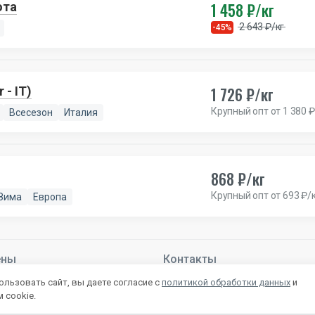
1 458 ₽/кг
ота
2 643 ₽/кг
-45%
1 726 ₽/кг
- IT)
Крупный опт от 1 380 ₽
Всесезон
Италия
868 ₽/кг
Крупный опт от 693 ₽/
Зима
Европа
ены
Контакты
й –
Подробнее
+7 800 222-28-53
льзовать сайт, вы даете согласие с
политикой обработки данных
и
mail@autlet.ru
 cookie.