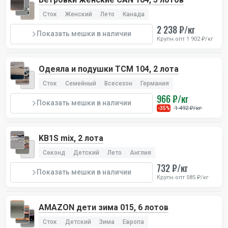
Сток
Женский
Лето
Канада
2 238 ₽/кг
Показать мешки в наличии
Крупн.опт 1 902 ₽/кг
Одеяла и подушки TCM 104, 2 лота
Сток
Семейный
Всесезон
Германия
966 ₽/кг
Показать мешки в наличии
1 492 ₽/кг
-35%
KB1S mix, 2 лота
Секонд
Детский
Лето
Англия
732 ₽/кг
Показать мешки в наличии
Крупн.опт 585 ₽/кг
AMAZON дети зима 015, 6 лотов
Сток
Детский
Зима
Европа