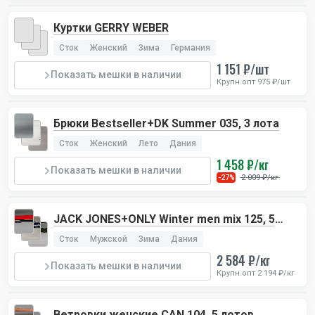
Куртки GERRY WEBER
Сток
Женский
Зима
Германия
1 151 ₽/шт
Показать мешки в наличии
Крупн.опт 975 ₽/шт
Брюки Bestseller+DK Summer 035, 3 лота
Сток
Женский
Лето
Дания
1 458 ₽/кг
Показать мешки в наличии
2 009 ₽/кг
-27%
JACK JONES+ONLY Winter men mix 125, 5
лотов
Сток
Мужской
Зима
Дания
2 584 ₽/кг
Показать мешки в наличии
Крупн.опт 2 194 ₽/кг
Ветровки женские CAN 104, 5 лотов