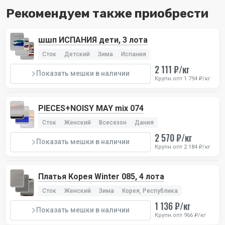
Рекомендуем также приобрести
шшп ИСПАНИЯ дети, 3 лота
Сток
Детский
Зима
Испания
2 111 ₽/кг
Показать мешки в наличии
Крупн.опт 1 794 ₽/кг
PIECES+NOISY MAY mix 074
Сток
Женский
Всесезон
Дания
2 570 ₽/кг
Показать мешки в наличии
Крупн.опт 2 184 ₽/кг
Платья Корея Winter 085, 4 лота
Сток
Женский
Зима
Корея, Республика
1 136 ₽/кг
Показать мешки в наличии
Крупн.опт 966 ₽/кг