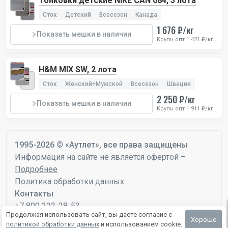
Тонковки детские NIKE CAN 084, 3 лота
Сток
Детский
Всесезон
Канада
1 676 ₽/кг
Показать мешки в наличии
Крупн.опт 1 421 ₽/кг
H&M MIX SW, 2 лота
Сток
Женский+Мужской
Всесезон
Швеция
2 250 ₽/кг
Показать мешки в наличии
Крупн.опт 1 911 ₽/кг
1995-2026 © «Аутлет», все права защищены
Информация на сайте не является офертой –
Подробнее
Политика обработки данных
Контакты
+7 800 222-28-53
Продолжая использовать сайт, вы даете согласие с
mail@autlet.ru
Хорошо
политикой обработки данных
и использованием cookie.