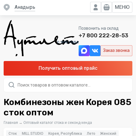
Анадырь
МЕНЮ
Позвонить на склад
+7 800 222-28-53
C 1995 ГОДА
Заказ звонка
Получить оптовый прайс
Поиск
товаров
Комбинезоны жен Корея 085
сток оптом
Главная
→
Оптовый каталог стока и секонд-хенда
Сток
MILL STUDIO
Корея, Республика
Лето
Женский