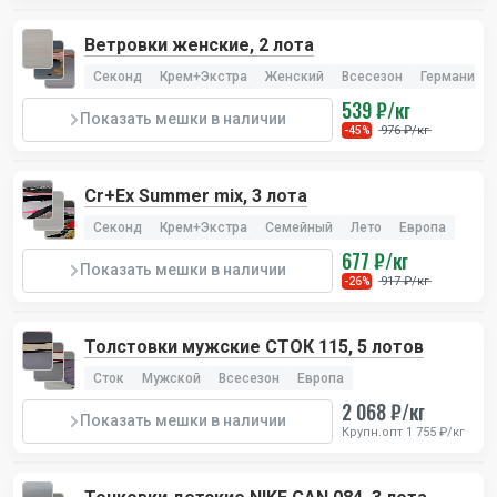
Ветровки женские, 2 лота
Секонд
Крем+Экстра
Женский
Всесезон
Германия
539 ₽/кг
Показать мешки в наличии
976 ₽/кг
-45%
Cr+Ex Summer mix, 3 лота
Секонд
Крем+Экстра
Семейный
Лето
Европа
677 ₽/кг
Показать мешки в наличии
917 ₽/кг
-26%
Толстовки мужские СТОК 115, 5 лотов
Сток
Мужской
Всесезон
Европа
2 068 ₽/кг
Показать мешки в наличии
Крупн.опт 1 755 ₽/кг