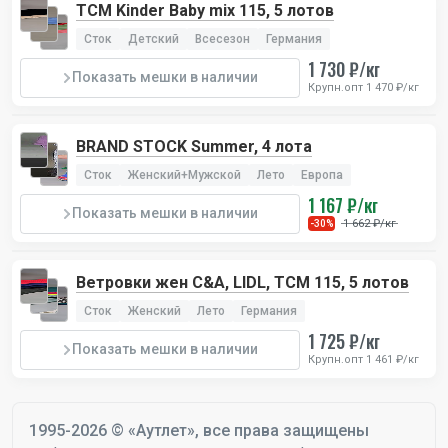
TCM Kinder Baby mix 115, 5 лотов
Сток
Детский
Всесезон
Германия
1 730 ₽/кг
Показать мешки в наличии
Крупн.опт 1 470 ₽/кг
BRAND STOCK Summer, 4 лота
Сток
Женский+Мужской
Лето
Европа
1 167 ₽/кг
Показать мешки в наличии
1 662 ₽/кг
-30%
Ветровки жен C&A, LIDL, TCM 115, 5 лотов
Сток
Женский
Лето
Германия
1 725 ₽/кг
Показать мешки в наличии
Крупн.опт 1 461 ₽/кг
1995-2026 © «Аутлет», все права защищены