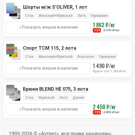
Шорты м/ж S’OLIVER, 1 лот
Сток
Женский+Мужской
Лето
Германия
1 862 ₽/кг
Показать мешки в наличии
2 191 ₽/кг
-15%
Спорт TCM 115, 2 лота
Сток
Женский+Мужской
Всесезон
Германия
1 490 ₽/кг
Показать мешки в наличии
Крупн.опт 1 265 ₽/кг
Брюки BLEND HE 075, 3 лота
Сток
Мужской
Лето
Дания
2 450 ₽/кг
Показать мешки в наличии
2 891 ₽/кг
-15%
1995-2026 © «Аутлет», все права защищены