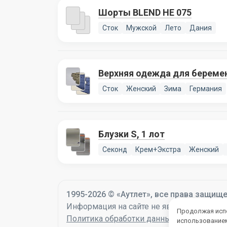
Шорты BLEND HE 075
Сток
Мужской
Лето
Дания
Верхняя одежда для беремен
Сток
Женский
Зима
Германия
Блузки S, 1 лот
Секонд
Крем+Экстра
Женский
1995-2026 © «Аутлет», все права защищ
Информация на сайте не является оферто
Продолжая испо
Политика обработки данных
использованием