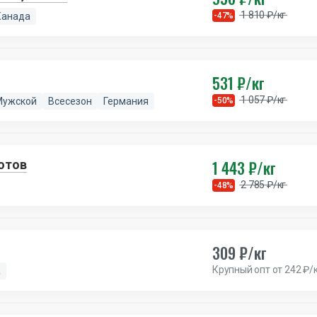
1 810 ₽/кг
Канада
-47%
531 ₽/кг
1 057 ₽/кг
Мужской
Всесезон
Германия
-50%
1 443 ₽/кг
лотов
2 785 ₽/кг
-48%
309 ₽/кг
Крупный опт от 242 ₽/
а