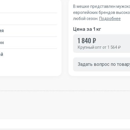
В мешке представлен мужско
европейских брендов высоког
любой сезон.
Подробнее
Цена за 1 кг
ия
1 840 ₽
он
Крупный опт от 1 564 ₽
ой
Задать вопрос по товар