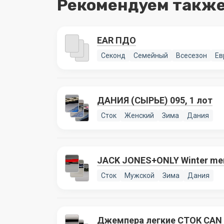
Рекомендуем также
EAR ПДО
Секонд
Семейный
Всесезон
Ев
ДАНИЯ (СЫРЬЕ) 095, 1 лот
Сток
Женский
Зима
Дания
JACK JONES+ONLY Winter men
Сток
Мужской
Зима
Дания
Джемпера легкие СТОК CAN 0