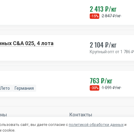
2 413 ₽/кг
2 847 ₽/кг
-15%
2 104 ₽/кг
ных C&A 025, 4 лота
Крупный опт от 1 786 ₽
763 ₽/кг
1 091 ₽/кг
Лето
Германия
-30%
ены
Контакты
й –
Подробнее
+7 800 222-28-53
льзовать сайт, вы даете согласие с
политикой обработки данных
и
mail@autlet.ru
 cookie.