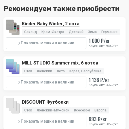
Рекомендуем также приобрести
Kinder Baby Winter, 2 лота
Секонд
Крем+Экстра
Детский
Зима
Германия
1 000 ₽/кг
Показать мешки в наличии
Крупн.опт 800 ₽/кг
MILL STUDIO Summer mix, 6 лотов
Сток
Женский
Лето
Корея, Республика
1 136 ₽/кг
Показать мешки в наличии
Крупн.опт 966 ₽/кг
DISCOUNT Футболки
Сток
Женский+Мужской
Всесезон
Европа
693 ₽/кг
Показать мешки в наличии
Крупн.опт 585 ₽/кг