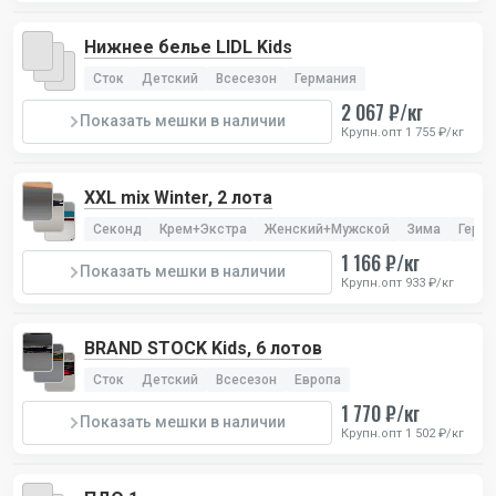
Нижнее белье LIDL Kids
Сток
Детский
Всесезон
Германия
2 067 ₽/кг
Показать мешки в наличии
Крупн.опт 1 755 ₽/кг
XXL mix Winter, 2 лота
Секонд
Крем+Экстра
Женский+Мужской
Зима
Герм
1 166 ₽/кг
Показать мешки в наличии
Крупн.опт 933 ₽/кг
BRAND STOCK Kids, 6 лотов
Сток
Детский
Всесезон
Европа
1 770 ₽/кг
Показать мешки в наличии
Крупн.опт 1 502 ₽/кг