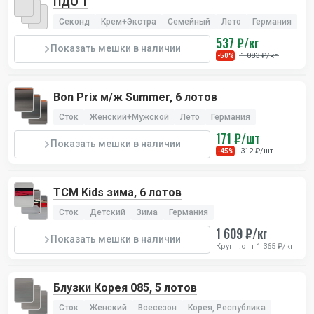
ПДО 1
Секонд
Крем+Экстра
Семейный
Лето
Германия
537 ₽/кг
Показать мешки в наличии
1 083 ₽/кг
-50%
Bon Prix м/ж Summer, 6 лотов
Сток
Женский+Мужской
Лето
Германия
171 ₽/шт
Показать мешки в наличии
312 ₽/шт
-45%
TCM Kids зима, 6 лотов
Сток
Детский
Зима
Германия
1 609 ₽/кг
Показать мешки в наличии
Крупн.опт 1 365 ₽/кг
Блузки Корея 085, 5 лотов
Сток
Женский
Всесезон
Корея, Республика