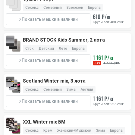
Секонд
Семейный
Всесезон
Европа
610 ₽/кг
Показать мешки в наличии
Крупн.опт 488 ₽/кг
BRAND STOCK Kids Summer, 2 лота
Сток
Детский
Лето
Европа
1 161 ₽/кг
Показать мешки в наличии
1 770 ₽/кг
-34%
Scotland Winter mix, 3 лота
Секонд
Семейный
Зима
Англия
1 161 ₽/кг
Показать мешки в наличии
Крупн.опт 927 ₽/кг
XXL Winter mix БМ
Секонд
Крем
Женский+Мужской
Зима
Европа