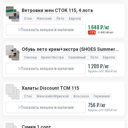
Ветровки жен СТОК 115, 4 лота
Сток
Женский
Лето
Европа
1 648 ₽/кг
Показать мешки в наличии
1 941 ₽/кг
-15%
Обувь лето крем+экстра (SHOES Summer
Cream+Extra), 2 лота
Секонд
Крем+Экстра
Семейный
Лето
Европа
1 209 ₽/кг
Показать мешки в наличии
Крупн.опт 966 ₽/кг
Халаты Discount TCM 115
Сток
Женский+Мужской
Всесезон
Германия
756 ₽/кг
Показать мешки в наличии
Крупн.опт 639 ₽/кг
Сумки 1 сорт