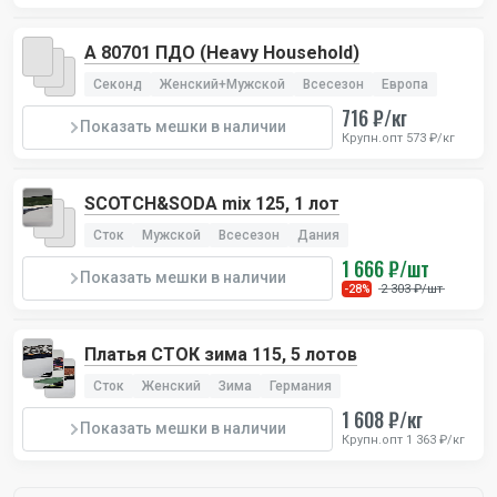
А 80701 ПДО (Heavy Household)
Секонд
Женский+Мужской
Всесезон
Европа
716 ₽/кг
Показать мешки в наличии
Крупн.опт 573 ₽/кг
SCOTCH&SODA mix 125, 1 лот
Сток
Мужской
Всесезон
Дания
1 666 ₽/шт
Показать мешки в наличии
2 303 ₽/шт
-28%
Платья СТОК зима 115, 5 лотов
Сток
Женский
Зима
Германия
1 608 ₽/кг
Показать мешки в наличии
Крупн.опт 1 363 ₽/кг