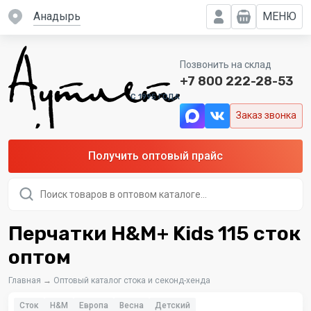
Анадырь
МЕНЮ
Позвонить на склад
+7 800 222-28-53
C 1995 ГОДА
Заказ звонка
Получить оптовый прайс
Поиск
товаров
Перчатки H&M+ Kids 115 сток
оптом
Главная
→
Оптовый каталог стока и секонд-хенда
Сток
H&M
Европа
Весна
Детский