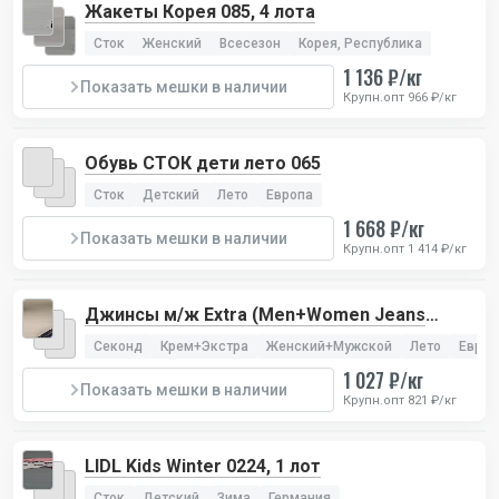
Жакеты Корея 085, 4 лота
Сток
Женский
Всесезон
Корея, Республика
1 136 ₽/кг
Показать мешки в наличии
Крупн.опт 966 ₽/кг
Обувь СТОК дети лето 065
Сток
Детский
Лето
Европа
1 668 ₽/кг
Показать мешки в наличии
Крупн.опт 1 414 ₽/кг
Джинсы м/ж Extra (Men+Women Jeans
Extra), 1 лот
Секонд
Крем+Экстра
Женский+Мужской
Лето
Европ
1 027 ₽/кг
Показать мешки в наличии
Крупн.опт 821 ₽/кг
LIDL Kids Winter 0224, 1 лот
Сток
Детский
Зима
Германия