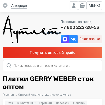
Анадырь
МЕНЮ
Позвонить на склад
+7 800 222-28-53
C 1995 ГОДА
Заказ звонка
Получить оптовый прайс
Поиск
товаров
Платки GERRY WEBER сток
оптом
Главная
→
Оптовый каталог стока и секонд-хенда
Сток
GERRY WEBER
Германия
Всесезон
Женский