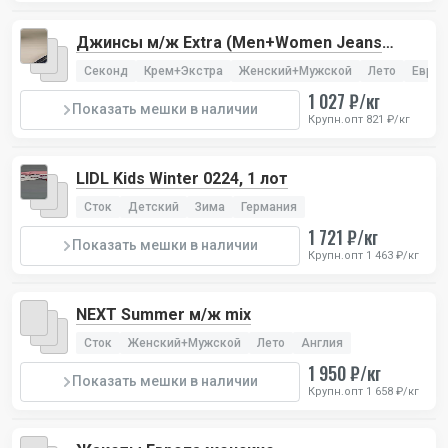
Джинсы м/ж Extra (Men+Women Jeans
Extra), 1 лот
Секонд
Крем+Экстра
Женский+Мужской
Лето
Европ
1 027 ₽/кг
Показать мешки в наличии
Крупн.опт 821 ₽/кг
LIDL Kids Winter 0224, 1 лот
Сток
Детский
Зима
Германия
1 721 ₽/кг
Показать мешки в наличии
Крупн.опт 1 463 ₽/кг
NEXT Summer м/ж mix
Сток
Женский+Мужской
Лето
Англия
1 950 ₽/кг
Показать мешки в наличии
Крупн.опт 1 658 ₽/кг