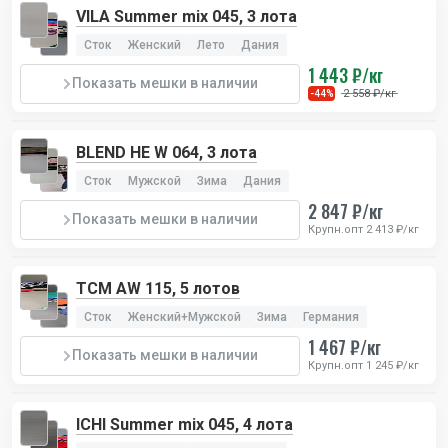
VILA Summer mix 045, 3 лота
Сток
Женский
Лето
Дания
1 443 ₽/кг
Показать мешки в наличии
2 558 ₽/кг
-44%
BLEND HE W 064, 3 лота
Сток
Мужской
Зима
Дания
2 847 ₽/кг
Показать мешки в наличии
Крупн.опт 2 413 ₽/кг
TCM AW 115, 5 лотов
Сток
Женский+Мужской
Зима
Германия
1 467 ₽/кг
Показать мешки в наличии
Крупн.опт 1 245 ₽/кг
ICHI Summer mix 045, 4 лота