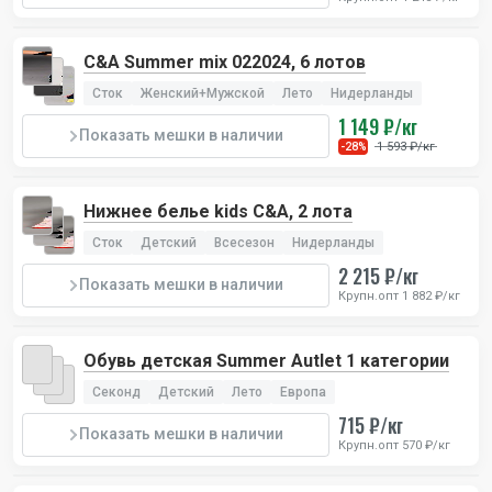
C&A Summer mix 022024, 6 лотов
Сток
Женский+Мужской
Лето
Нидерланды
1 149 ₽/кг
Показать мешки в наличии
1 593 ₽/кг
-28%
Нижнее белье kids C&A, 2 лота
Сток
Детский
Всесезон
Нидерланды
2 215 ₽/кг
Показать мешки в наличии
Крупн.опт 1 882 ₽/кг
Обувь детская Summer Autlet 1 категории
Секонд
Детский
Лето
Европа
715 ₽/кг
Показать мешки в наличии
Крупн.опт 570 ₽/кг