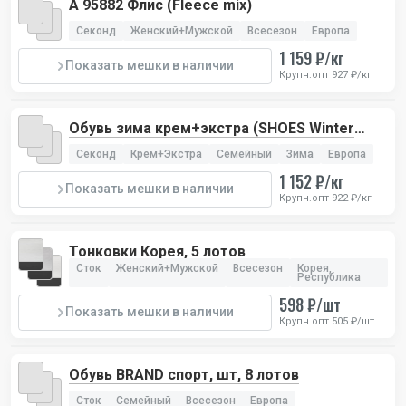
А 95882 Флис (Fleece mix)
Секонд
Женский+Мужской
Всесезон
Европа
1 159 ₽/кг
Показать мешки в наличии
Крупн.опт 927 ₽/кг
Обувь зима крем+экстра (SHOES Winter
Cream+Extra)
Секонд
Крем+Экстра
Семейный
Зима
Европа
1 152 ₽/кг
Показать мешки в наличии
Крупн.опт 922 ₽/кг
Тонковки Корея, 5 лотов
Сток
Женский+Мужской
Всесезон
Корея,
Республика
598 ₽/шт
Показать мешки в наличии
Крупн.опт 505 ₽/шт
Обувь BRAND спорт, шт, 8 лотов
Сток
Семейный
Всесезон
Европа