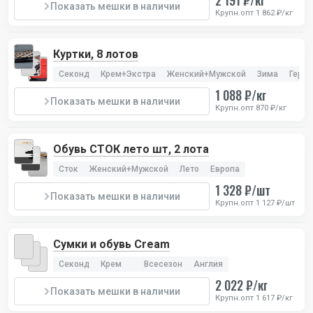
2 191 ₽/кг
Показать мешки в наличии
Крупн.опт 1 862 ₽/кг
Куртки, 8 лотов
Секонд
Крем+Экстра
Женский+Мужской
Зима
Герм
1 088 ₽/кг
Показать мешки в наличии
Крупн.опт 870 ₽/кг
Обувь СТОК лето шт, 2 лота
Сток
Женский+Мужской
Лето
Европа
1 328 ₽/шт
Показать мешки в наличии
Крупн.опт 1 127 ₽/шт
Сумки и обувь Cream
Секонд
Крем
Всесезон
Англия
2 022 ₽/кг
Показать мешки в наличии
Крупн.опт 1 617 ₽/кг