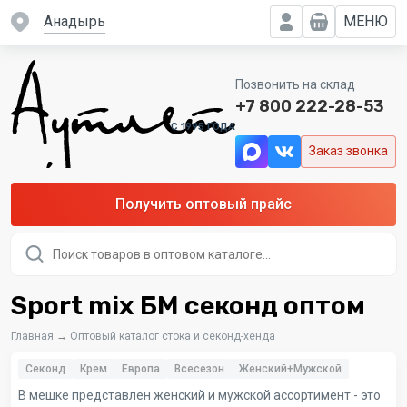
Анадырь
МЕНЮ
Позвонить на склад
+7 800 222-28-53
C 1995 ГОДА
Заказ звонка
Получить оптовый прайс
Поиск
товаров
Sport mix БМ секонд оптом
Главная
→
Оптовый каталог стока и секонд-хенда
Секонд
Крем
Европа
Всесезон
Женский+Мужской
В мешке представлен женский и мужской ассортимент - это