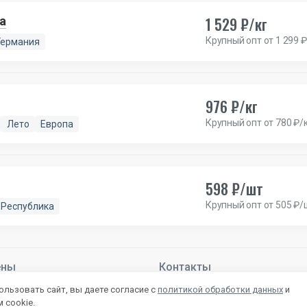
1 529 ₽/кг
та
Крупный опт от 1 299 ₽
Германия
976 ₽/кг
Крупный опт от 780 ₽/
Лето
Европа
598 ₽/шт
Крупный опт от 505 ₽/
 Республика
ены
Контакты
й –
Подробнее
+7 800 222-28-53
льзовать сайт, вы даете согласие с
политикой обработки данных
и
mail@autlet.ru
 cookie.