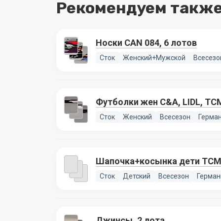
Рекомендуем также
Носки CAN 084, 6 лотов
Сток
Женский+Мужской
Всесезо
Футболки жен C&A, LIDL, TCM
Сток
Женский
Всесезон
Герма
Шапочка+косынка дети TC
Сток
Детский
Всесезон
Герман
Джинсы, 2 лота