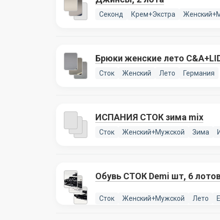
Секонд
Крем+Экстра
Женский+
Брюки женские лето C&A+LID
Сток
Женский
Лето
Германия
ИСПАНИЯ СТОК зима mix
Сток
Женский+Мужской
Зима
Обувь СТОК Demi шт, 6 лото
Сток
Женский+Мужской
Лето