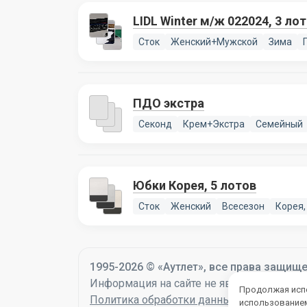
LIDL Winter м/ж 022024, 3 ло
Сток
Женский+Мужской
Зима
ПДО экстра
Секонд
Крем+Экстра
Семейный
Юбки Корея, 5 лотов
Сток
Женский
Всесезон
Корея,
1995-2026 © «Аутлет», все права защищ
Информация на сайте не является оферто
Продолжая испо
Политика обработки данных
использованием