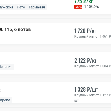
775 ₽/кг
1 108 ₽/кг
Мужской
Лето
Германия
-30%
1 720 ₽/кг
L 115, 6 лотов
Крупный опт от 1 461 ₽
2 122 ₽/кг
Крупный опт от 1 804 ₽
Испания
1 328 ₽/шт
в
Крупный опт от 1 127 ₽
Европа
шт