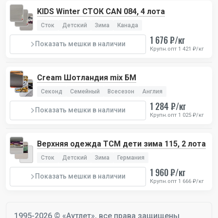
KIDS Winter СТОК CAN 084, 4 лота
Сток
Детский
Зима
Канада
1 676 ₽/кг
Показать мешки в наличии
Крупн.опт 1 421 ₽/кг
Cream Шотландия mix БМ
Секонд
Семейный
Всесезон
Англия
1 284 ₽/кг
Показать мешки в наличии
Крупн.опт 1 025 ₽/кг
Верхняя одежда TCM дети зима 115, 2 лота
Сток
Детский
Зима
Германия
1 960 ₽/кг
Показать мешки в наличии
Крупн.опт 1 666 ₽/кг
1995-2026 © «Аутлет», все права защищены