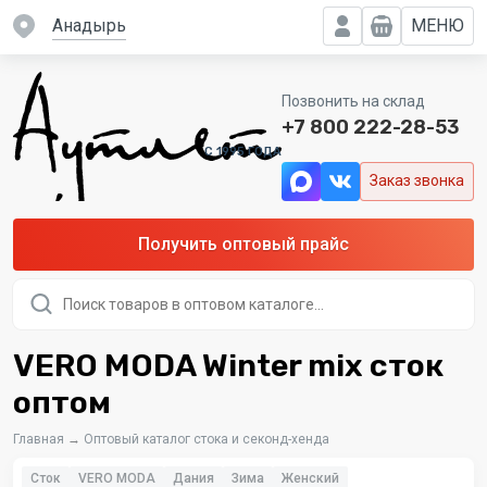
Анадырь
МЕНЮ
Позвонить на склад
+7 800 222-28-53
C 1995 ГОДА
Заказ звонка
Получить оптовый прайс
Поиск
товаров
VERO MODA Winter mix сток
оптом
Главная
→
Оптовый каталог стока и секонд-хенда
Сток
VERO MODA
Дания
Зима
Женский