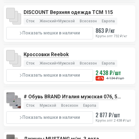
DISCOUNT Верхняя одежда TCM 115
Сток
Женский+Мужской
Всесезон
Европа
863 ₽/кг
Показать мешки в наличии
Крупн.опт 732 ₽/кг
Кроссовки Reebok
Сток
Женский+Мужской
Всесезон
Европа
2 438 ₽/шт
Показать мешки в наличии
4 134 ₽/шт
-41%
# Обувь BRAND Италия мужская 076, 5
лотов
Сток
Мужской
Всесезон
Европа
2 877 ₽/шт
Показать мешки в наличии
Крупн.опт 2 438 ₽/шт
Джинсы MUSTANG м/ж, 3 лота