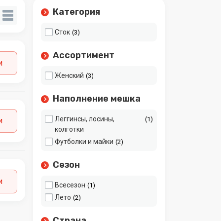
Категория
Сток
3
Ассортимент
и
Женский
3
Наполнение мешка
Леггинсы, лосины,
1
и
колготки
Футболки и майки
2
Сезон
и
Всесезон
1
Лето
2
Страна