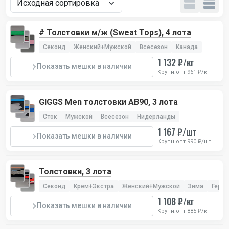
# Толстовки м/ж (Sweat Tops), 4 лота
Секонд
Женский+Мужской
Всесезон
Канада
1 132 ₽/кг
Показать мешки в наличии
Крупн.опт 961 ₽/кг
GIGGS Men толстовки AB90, 3 лота
Сток
Мужской
Всесезон
Нидерланды
1 167 ₽/шт
Показать мешки в наличии
Крупн.опт 990 ₽/шт
Толстовки, 3 лота
Секонд
Крем+Экстра
Женский+Мужской
Зима
Герм
1 108 ₽/кг
Показать мешки в наличии
Крупн.опт 885 ₽/кг